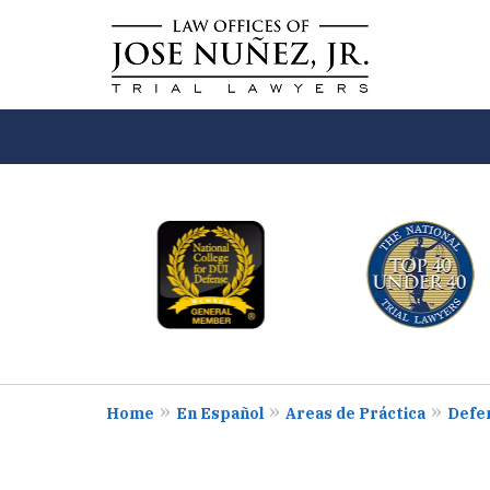
slide
Law Offices of Jose N
1
Will Help You
to
6
Contact Us Now
of
8
Home
En Español
Areas de Práctica
Defen